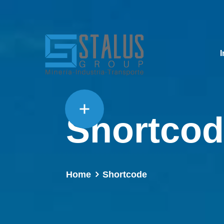
I
Shortco
Home
Shortcode