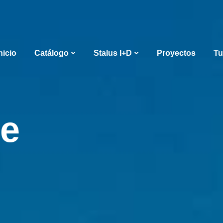
nicio
Catálogo
Stalus I+D
Proyectos
Tu
de